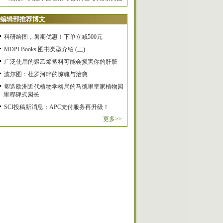
编辑部推荐博文
科研绘图，暑期优惠！下单立减500元
MDPI Books 图书类型介绍 (三)
广泛使用的聚乙烯塑料可能会损害你的肝脏
波尔图：杜罗河畔的惊魂与治愈
塑造欧洲近代植物学格局的马德里皇家植物园
里程碑式园长
SCI投稿新消息：APC支付服务再升级！
更多>>