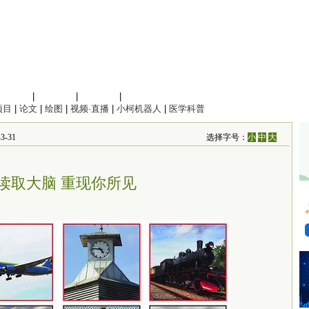
信息科学
|
地球科学
|
数理科学
|
管理综合
项目
|
论文
|
绘图
|
视频·直播
|
小柯机器人
|
医学科普
-31
选择字号：
小
中
大
I读取大脑 重现你所见