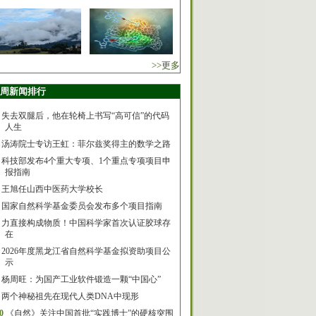
>>更多
周新闻排行
失去双腿后，他在轮椅上书写“高可信”的代码
人生
汤涛院士专访王虹：菲尔兹奖得主的数学之路
科技部发布4个重大专项、1个重点专项项目申
报指南
王旭任山西中医药大学校长
国家自然科学基金委员会发布多个项目指南
力直接构成物质！中国科学家首次认证胶球存
在
2026年度黑龙江省自然科学基金拟资助项目公
示
杨周旺：为国产工业软件锻造一颗“中国心”
两个神秘祖先在现代人类DNA中现形
0
《自然》关注中国首批“实践博士”的硬核突围