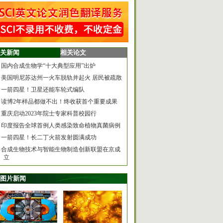
关新闻
相关论文
国内合成生物学“十大典型应用”出炉
美国明尼苏达州一火车脱轨并起火 居民被疏散
一箭四星！卫星还能车轮式编队
读博2年样品都做不出！终收获首个重要成果
重庆启动2023年院士专家科普校园行
印度报告全球首例人类感染致命植物真菌病例
一箭四星！长二丁火箭发射圆满成功
合成生物技术与智能生物制造创新联盟在京成
立
图片新闻