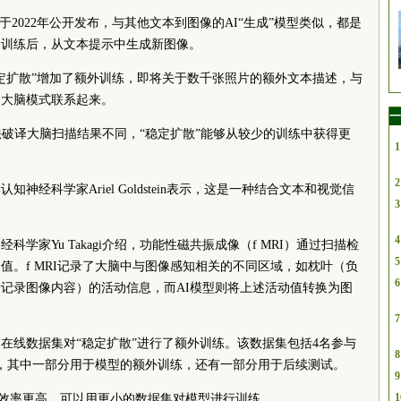
于2022年公开发布，与其他文本到图像的AI“生成”模型类似，都是
像训练后，从文本提示中生成新图像。
定扩散”增加了额外训练，即将关于数千张照片的额外文本描述，与
的大脑模式联系起来。
一
法破译大脑扫描结果不同，“稳定扩散”能够从较少的训练中获得更
1
2
神经科学家Ariel Goldstein表示，这是一种结合文本和视觉信
3
4
学家Yu Takagi介绍，功能性磁共振成像（f MRI）通过扫描检
5
值。f MRI记录了大脑中与图像感知相关的不同区域，如枕叶（负
6
记录图像内容）的活动信息，而AI模型则将上述活动值转换为图
7
在线数据集对“稳定扩散”进行了额外训练。该数据集包括4名参与
8
结果，其中一部分用于模型的额外训练，还有一部分用于后续测试。
9
1
方法效率更高，可以用更小的数据集对模型进行训练。