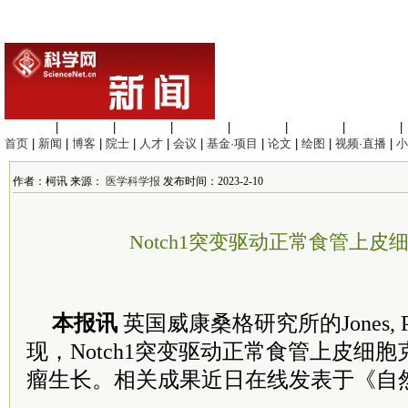
生命科学
|
医学科学
|
化学科学
|
工程材料
|
信息科学
|
地球科学
|
数理科学
|
首页
|
新闻
|
博客
|
院士
|
人才
|
会议
|
基金·项目
|
论文
|
绘图
|
视频·直播
|
小
作者：柯讯 来源：
医学科学报
发布时间：2023-2-10
Notch1突变驱动正常食管上皮
本报讯
英国威康桑格研究所的Jones, Ph
现，Notch1突变驱动正常食管上皮细
瘤生长。相关成果近日在线发表于《自