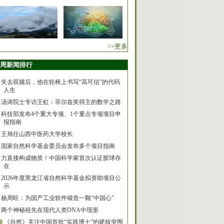
>>更多
周新闻排行
失去双腿后，他在轮椅上书写“高可信”的代码
人生
汤涛院士专访王虹：菲尔兹奖得主的数学之路
科技部发布4个重大专项、1个重点专项项目申
报指南
王旭任山西中医药大学校长
国家自然科学基金委员会发布多个项目指南
力直接构成物质！中国科学家首次认证胶球存
在
2026年度黑龙江省自然科学基金拟资助项目公
示
杨周旺：为国产工业软件锻造一颗“中国心”
两个神秘祖先在现代人类DNA中现形
0
《自然》关注中国首批“实践博士”的硬核突围