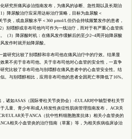
床优化研究所痛风诊治指南发布，为痛风的诊断、急性期以及长期治
1）降尿酸治疗应采用达标治疗策略，目标为血尿酸＜
性关节炎，或血尿酸水平＜360 μmol/L但仍会持续频繁发作的患者，
L。（2）别嘌醇或非布司他均可作为一线治疗，而对于有严重心血管疾
。（3）降尿酸时机：在痛风发作缓解后的至少2~4周开始降尿酸
痛风发作时就开始降尿酸。
上发表的一篇研究比较了别嘌醇和非布司他在痛风治疗中的疗效。结果显
的效果不劣于非布司他。关于非布司他对心血管的安全性，一直争
列研究比较了非布司他与别嘌醇在痛风患者中的心血管安全性。结
似。与别嘌醇相比，应用非布司他的患者全因死亡率降低了16%。
出，诸如ASAS（国际脊柱关节炎协会）-EULAR对中轴型脊柱关节
于儿童、青少年和成人特发性炎症性肌病管理指南发布， ACR关
R/EULAR关于ANCA（抗中性料细胞胞浆抗体）相关小血管炎的
ANCA相关小血管炎的治疗指南（草案）等，为相关疾病临床诊治