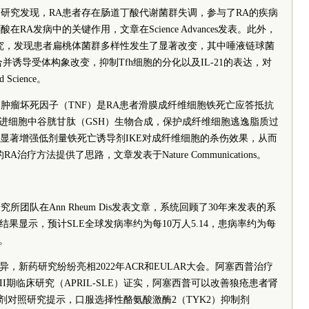
研究发现，RA患者存在肠道丁酸代谢菌群失调，参与了RA的疾病
A发病中的关键作用，文章在Science Advances发表。此外，
究，发现患者扁桃体菌群多样性发生了显著改变，其中唾液链球菌
结合并诱导受体构象改变，抑制Tfh细胞的分化以及IL-21的表达，对
cience。
肿瘤坏死因子（TNF）是RA患者滑膜成纤维细胞铁死亡应答抵抗
促进细胞中谷胱甘肽（GSH）生物合成，保护成纤维细胞逃逸脂质过
可显著增强低剂量铁死亡诱导剂IKE对成纤维细胞的杀伤效果，从而
疗方法提供了思路，文章发表于Nature Communications。
所团队在Ann Rheum Dis发表文章，系统回顾了30年来发表的系
结果显示，预计SLE全球发病率约为每10万人5.14，患病率约为每
均。
异，新药研究纷纷亮相2022年ACR和EULAR大会。阿塞西普治疗
I期临床研究（APRIL-SLE）证实，阿塞西普可以改善狼疮患者肾
剂对照研究提示，口服选择性酪氨酸激酶2（TYK2）抑制剂