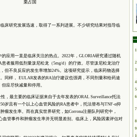
栗占国
础和临床研究发展迅速，取得了一系列进展。不少研究结果对指导临
一
1
的应用一直是临床关注的热点。2022年，GLORIA研究通过随机
2
A患者服用低剂量泼尼松龙（5mg/d）的疗效。尽管泼尼松龙治疗
3
，但不良反应的发生率增加24%。这项研究提示，临床药物选择
同样， EULAR发表的RA治疗建议也强调，不同剂量和给药途
4
，但应尽快减量和停用。
5
，最主要的临床证据来自于去年发表的ORAL Surveillance托法
6
0岁且有一个以上心血管风险的RA患者中，托法替布与TNF-α抑
7
瘤发生率。而在真实世界研究，如Corrona注册队列研究中，
者的心血管事件和肿瘤发生率并无明显差别。临床上，风险因素评估对
8
9
1