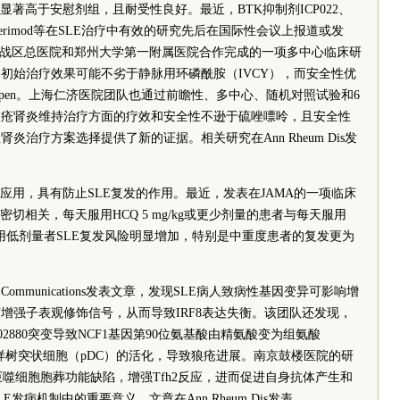
RI-4应答率显著高于安慰剂组，且耐受性良好。最近，BTK抑制剂ICP022、
nerimod等在SLE治疗中有效的研究先后在国际性会议上报道或发
部战区总医院和郑州大学第一附属医院合作完成的一项多中心临床研
初始治疗效果可能不劣于静脉用环磷酰胺（IVCY），而安全性优
ork Open。上海仁济医院团队也通过前瞻性、多中心、随机对照试验和6
狼疮肾炎维持治疗方面的疗效和安全性不逊于硫唑嘌呤，且安全性
治疗方案选择提供了新的证据。相关研究在Ann Rheum Dis发
泛应用，具有防止SLE复发的作用。最近，发表在JAMA的一项临床
密切相关，每天服用HCQ 5 mg/kg或更少剂量的患者与每天服用
，服用低剂量者SLE复发风险明显增加，特别是中重度患者的复发更为
Communications发表文章，发现SLE病人致病性基因变异可影响增
增强子表观修饰信号，从而导致IRF8表达失衡。该团队还发现，
802880突变导致NCF1基因第90位氨基酸由精氨酸变为组氨酸
胞样树突状细胞（pDC）的活化，导致狼疮进展。南京鼓楼医院的研
致巨噬细胞胞葬功能缺陷，增强Tfh2反应，进而促进自身抗体产生和
病机制中的重要意义，文章在Ann Rheum Dis发表。