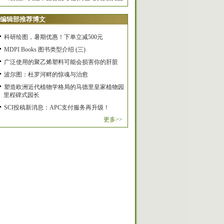
编辑部推荐博文
科研绘图，暑期优惠！下单立减500元
MDPI Books 图书类型介绍 (三)
广泛使用的聚乙烯塑料可能会损害你的肝脏
波尔图：杜罗河畔的惊魂与治愈
塑造欧洲近代植物学格局的马德里皇家植物园
里程碑式园长
SCI投稿新消息：APC支付服务再升级！
更多>>