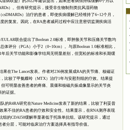
风湿病联盟）的2022年建议提出，如果患者病情持续缓解6个月以
ARDs）。但有研究提示，接受非生物制剂类抗风湿药物
（csDMARDs）治疗的患者，即使疾病缓解已经维持了6~12个月，
度的复发。因此，在RA患者减药过程中应注意密切监测疾病活
。
/EULAR联合提出了Boolean 2.0标准，即肿胀关节和压痛关节数均
体评分（PGA）小于2（0~10cm）。与原Boolean 1.0标准相比，
好，1年后关节功能和影像学结局无明显差别，但宽松的标准和长期缓
究的结果在The Lancet发表。作者对236例发展成RA的关节痛、核磁证
，比较了甲氨蝶呤（MTX）治疗1年与安慰剂组的疗效。结果提
，但可明显改善患者的疼痛、晨僵和核磁共振成像显示的关节炎
新的证据。
s团队的R4RA研究在Nature Medicine发表了新的结果，比较了利妥昔
疗效果不佳的RA患者的疗效和安全性。结果显示，在RNA测序表现
组的CDAI50缓解率显著低于托珠单抗组。该研究提示，通过
行患者分层，可能对临床治疗方案选择具有指导价值。