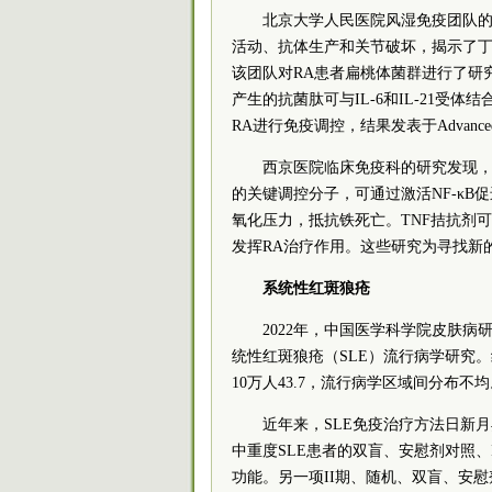
北京大学人民医院风湿免疫团队的
活动、抗体生产和关节破坏，揭示了丁酸在R
该团队对RA患者扁桃体菌群进行了研
产生的抗菌肽可与IL-6和IL-21受体
RA进行免疫调控，结果发表于Advanced S
西京医院临床免疫科的研究发现，
的关键调控分子，可通过激活NF-κB
氧化压力，抵抗铁死亡。TNF拮抗剂
发挥RA治疗作用。这些研究为寻找新的RA治
系统性红斑狼疮
2022年，中国医学科学院皮肤病研究
统性红斑狼疮（SLE）流行病学研究。
10万人43.7，流行病学区域间分布不
近年来，SLE免疫治疗方法日新月
中重度SLE患者的双盲、安慰剂对照、I
功能。另一项II期、随机、双盲、安慰