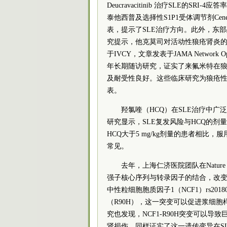
Deucravacitinib 治疗SLE的S
泰他西普及选择性S1P1受体调节剂Ce
表，提示了SLE治疗方向。此外，东
究提示，他克莫司对活动性狼疮肾炎的
于IVCY，文章发表于JAMA Netw
年长期随访研究，证实了来氟米特在
及耐受性良好。这些临床研究为狼疮性肾炎
表。
羟氯喹（HCQ）在SLE治疗中广
研究显示，SLE复发风险与HCQ的剂量
HCQ大于5 mg/kg剂量的患者相比
常见。
去年，上海仁济医院团队在Nature 
强子核心序列与转录因子的结合，改变
中性粒细胞胞质因子1（NCF1）rs201
（R90H），这一突变可以促进浆细
究也发现，NCF1-R90H突变可以导
肾损伤，同样证实了这一遗传变异在SLE发