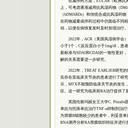
在减停药方面，EULAR（欧洲抗
上，可考虑逐渐减用抗风湿药物（DM
（bDMARDs）和传统合成抗风湿药物
在药物减量或停药过程中仍面临不同程
动，以便在病情复发时及时加强治疗
2022年，ACR（美国风湿病学会）
小于1个，C反应蛋白小于1mg/dl，患者总
新标准与SDAI和CDAI的一致性更
解的关系需要进一步研究。
2022年，TREAT EARLIER研
实存在亚临床关节炎的患者进行了研究
示，MTX不能预防临床关节炎的发生
症。这一研究为临床前RA治疗提供了
英国伦敦玛丽女王大学C. Pitzali
单抗与托珠单抗治疗TNF-α抑制剂治
为滑膜B细胞较少的患者中，利妥昔单抗
RNA测序分析RA滑膜组织特征并进