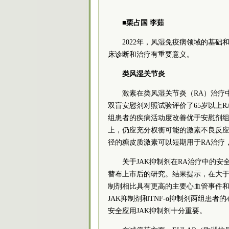
■栗占国 李茹
2022年，风湿免疫病领域的基
床诊断和治疗有重要意义。
类风湿关节炎
激素在类风湿关节炎（RA）治疗中
双盲安慰剂对照试验评价了65岁以上R
组患者的疾病活动度改善优于安慰剂组
上，仍应充分权衡可能的激素不良反应。
径的糖皮质激素可以短期用于RA治疗
关于JAK抑制剂在RA治疗中的安全性
替布上市后的研究。结果提示，在大于5
制剂相比具有更高的主要心血管事件和肿
JAK抑制剂和TNF-α抑制剂两组患
安全应用JAK抑制剂十分重要。