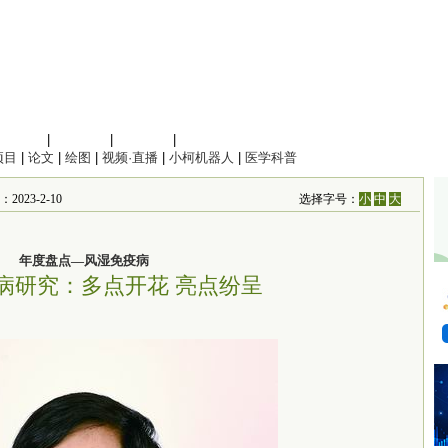
信息科学
|
地球科学
|
数理科学
|
管理综合
项目
|
论文
|
绘图
|
视频·直播
|
小柯机器人
|
医学科普
023-2-10
选择字号：
小
中
大
年度盘点—风湿免疫病
病研究：多点开花 亮点纷呈