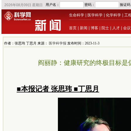
生命科学
|
医学科学
|
化学科学
|
工
首页
|
新闻
|
博客
|
院士
|
人才
|
会议
作者：张思玮 丁思月 来源：
医学科学报
发布时间：2023-11-3
阎丽静：健康研究的终极目标是
■本报记者 张思玮 ■丁思月