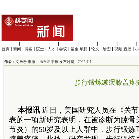
生命科学
|
医学科学
|
化学科学
|
工程材料
|
信息科学
|
地球科学
|
数理科学
|
首页
|
新闻
|
博客
|
院士
|
人才
|
会议
|
基金·项目
|
论文
|
绘图
|
视频·直播
|
小
作者：文乐乐 来源：
医学科学报
发布时间：2022-7-1
步行锻炼减缓膝盖疼
本报讯
近日，美国研究人员在《关节
表的一项新研究表明，在被诊断为膝骨
节炎）的50岁及以上人群中，步行锻炼