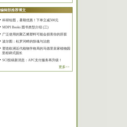
编辑部推荐博文
科研绘图，暑期优惠！下单立减500元
MDPI Books 图书类型介绍 (三)
广泛使用的聚乙烯塑料可能会损害你的肝脏
波尔图：杜罗河畔的惊魂与治愈
塑造欧洲近代植物学格局的马德里皇家植物园
里程碑式园长
SCI投稿新消息：APC支付服务再升级！
更多>>