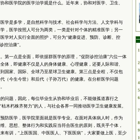
考协和医学院的医学治学观是什么。近年来，协和对医学、卫生、
，医学是多学，是自然科学与技术、社会科学与方法、人文学科与
人学，医学按照人可分为两类，一类是针对个体的精准医学；另一
医学对人实行全面的照护，可分为“健康促进、预防、诊断、控
一
诊控治康”。
1
。第一点是全面，即依据群医学的原理，“促防诊控治康”六位一体
2
是全体，即健康不仅是人的身体健康、心理健康，还要人际和谐、
3
部到国家、国际、全球乃至星球卫生健康。第三点是全程，不仅包
当代（今生今世）和后代（子孙万代）的健康。在分析医学问题
4
护。
5
6
界的问题，因此，每位毕业生从协和毕业后，不能做孤道寡行之
”“枯木朽株齐努力”的人，与社会各界一同推动医学卫生健康发展。
7
和预防医学，医学院里面就是医学专业。在面对具体病人时，作为
8
思维、思想、整体行为和实践应当符合医生的原则，既关乎个体，
9
来有训，“上医医国、中医医人、下医医病”，大家要做上医，至少
1