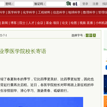
科学
|
医学科学
|
化学科学
|
工程材料
|
信息科学
|
地球科学
|
数理科学
|
管理
|
新闻
|
博客
|
院士
|
人才
|
会议
|
基金·项目
|
论文
|
绘图
|
视频·直播
|
小柯机
-7-1
选择字号：
小
中
大
业季医学院校长寄语
浓缩了春夏秋冬的季节，它比四季更美好、比四季更短暂，因此也
即将背起行囊再次启程。近日，各医学院校长对即将踏上新征程的毕
校生珍惜韶华、潜心学习、激扬青春、砥砺前行。