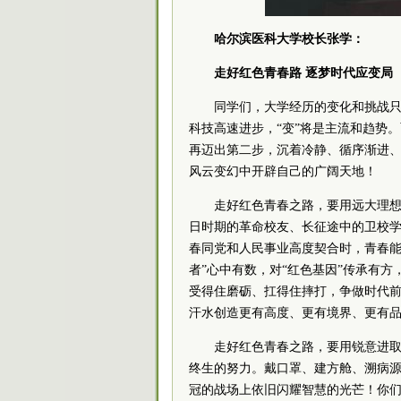
哈尔滨医科大学校长张学：
走好红色青春路 逐梦时代应变局
同学们，大学经历的变化和挑战
科技高速进步，“变”将是主流和趋势
再迈出第二步，沉着冷静、循序渐进
风云变幻中开辟自己的广阔天地！
走好红色青春之路，要用远大理
日时期的革命校友、长征途中的卫校
春同党和人民事业高度契合时，青春能
者”心中有数，对“红色基因”传承有方
受得住磨砺、扛得住摔打，争做时代
汗水创造更有高度、更有境界、更有
走好红色青春之路，要用锐意进
终生的努力。戴口罩、建方舱、溯病
冠的战场上依旧闪耀智慧的光芒！你