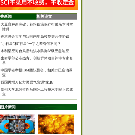
关新闻
相关论文
大豆育种新突破：花粉低温保存打破亲本时空
障碍
香港浸会大学与18间内地高校签署合作协议
“小行星”和“行星”一字之差有何不同？
水利部应对台风启动洪水防御Ⅳ级应急响应
生命学部公布杰青、创新群体项目评审专家名
单
中国学者举报IBM团队剽窃，相关方已启动调
查
我国再增万亿方页岩气资源“家底”
贵州大学北阿拉巴马国际工程技术学院正式成
立
图片新闻