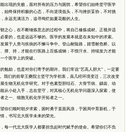
可能出现的失败，面对所有的压力与困扰，希望你们始终坚守医学
命，始终保持积极的心态，不向逆境低头，不与挫折妥协，不对挑
心，永远充满活力，追寻绚烂如夏花般的人生。
坚韧之心，在不断锤炼意志的过程中，将自己修炼成材。正视并适
是必要的，也是远远不够的。医学的发展本就是在未知中的求索。
，发展于人类与疾病的不懈斗争中。登山耐险路，踏雪耐危桥。以
爬、撑、持，才能在行医路上百炼成钢；不惜汗水、持续发力才能
又一个医学上的突破。
的勉励，也是对你们寄予的期许。我们常说“艺高人胆大”，一定要
积。我们的前辈王夔院士坚守为学初衷，虽几经环境变迁，三次改变
开展生物无机化学研究。对于色素型胆结石、大骨节病、龋齿、动
总能从小处入手，志在坚守，对其核心无机化学问题深入探索，使
行者之一、细胞无机化学开拓者之一。
希望你们顺时朝夕求索，困时勇于直面风浪，于困局中育新机，于
豪情，书写北大医学未来的荣光。
连，每一代北大医学人都要担负起时代赋予的使命。希望你们不负