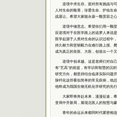
逆境中求生存。面对所有挑战与
人对生命的敬畏，珍爱生命、护佑生
战退让。希望大家能永葆一颗宽容之
逆境中锤意志。希望你们用一颗
应逆境对于在医学路上的追梦人来说
医学起源于人类对生命的认识过程中
持久耐力和坚韧毅力在难行路上摸、
成为真正的良医、大医，创造出一个
逆境中创卓越。这是老师们对自己
有“艺高”的前提，有学识和智慧的沉
研究方向，都坚持结合临床实际问题
脉钙化这些看似简单的常见疾病，他
他终成为我国生物无机化学研究的先
大家即将奔赴未来，漫漫征途，
变局中开新局，展现北医人的智慧与
青年的命运从来都同时代紧密相