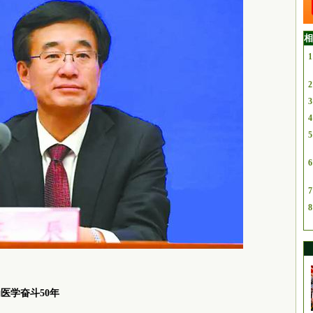
相
1
2
3
4
5
6
7
8
医学奋斗50年