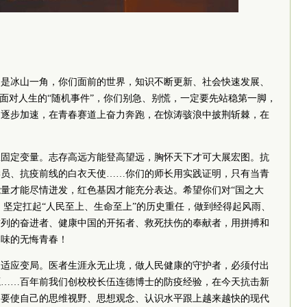
只是冰山一角，你们面前的世界，知识不断更新、社会快速发展、
。面对人生的“随机事件”，你们别急、别慌，一定要先站稳第一脚，
、逐步加速，在青春赛道上奋力奔跑，在惊涛骇浪中披荆斩棘，在
想固定变量。志存高远方能登高望远，胸怀天下才可大展宏图。抗
学员、抗疫前线的白衣天使……你们的师长用实践证明，只有当青
量才能尽情迸发，红色基因才能充分表达。希望你们对“国之大
，坚定扛起“人民至上、生命至上”的历史重任，做到经得起风雨、
前列的奋进者、健康中国的开拓者、救死扶伤的奉献者，用拼搏和
品味的无悔青春！
取适应变局。医者生涯永无止境，做人民健康的守护者，必须付出
源……百年前我们创校校长伍连德博士的防疫经验，在今天抗击新
们要使自己的思维视野、思想观念、认识水平跟上越来越快的现代