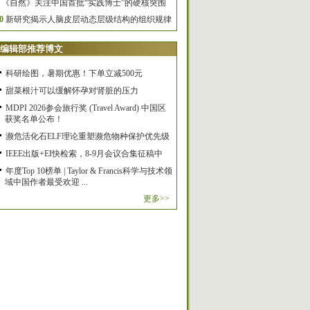
《自然》关注中国首批“实践博士”的硬核突围
0
新研究揭示人脑皮层动态层级结构的组织规律
编辑部推荐博文
科研绘图，暑期优惠！下单立减500元
甜菜根汁可以缓解怀孕对肾脏的压力
MDPI 2026参会旅行奖 (Travel Award) 中国区
获奖名单公布！
濒危活化石ELF理论重塑濒危物种保护优先级
IEEE出版+EI快检索，8-9月会议合集征稿中
年度Top 10榜单 | Taylor & Francis科学与技术领
域中国作者最受欢迎 ...
更多>>