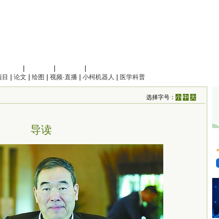
信息科学
|
地球科学
|
数理科学
|
管理综合
项目
|
论文
|
绘图
|
视频·直播
|
小柯机器人
|
医学科普
选择字号：
小
中
大
导读