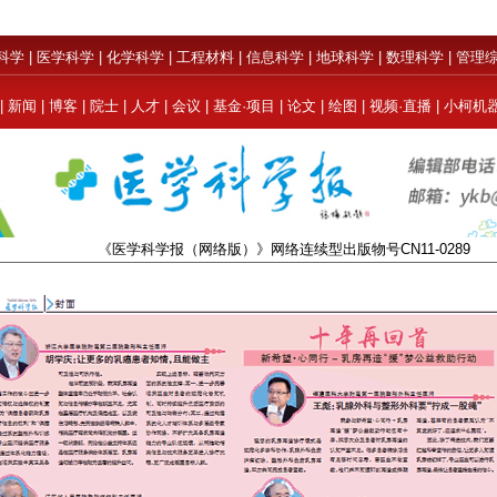
科学
|
医学科学
|
化学科学
|
工程材料
|
信息科学
|
地球科学
|
数理科学
|
管理
|
新闻
|
博客
|
院士
|
人才
|
会议
|
基金·项目
|
论文
|
绘图
|
视频·直播
|
小柯机
《医学科学报（网络版）》网络连续型出版物号CN11-