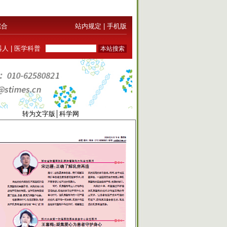
综合
站内规定
|
手机版
器人
|
医学科普
0289
转为文字版
│
科学网