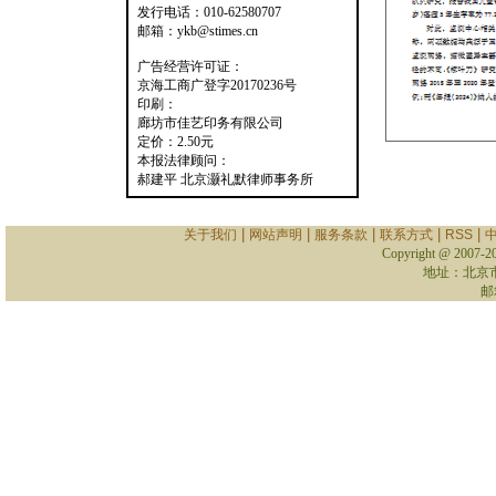
发行电话：010-62580707
邮箱：ykb@stimes.cn
广告经营许可证：
京海工商广登字20170236号
印刷：
廊坊市佳艺印务有限公司
定价：2.50元
本报法律顾问：
郝建平 北京灏礼默律师事务所
|
|
|
|
|
关于我们
网站声明
服务条款
联系方式
RSS
Copyright @ 2007-
2
地址：北京
邮箱