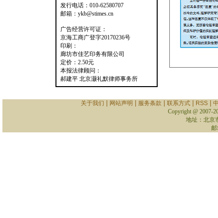
发行电话：010-62580707
邮箱：ykb@stimes.cn
广告经营许可证：
京海工商广登字20170236号
印刷：
廊坊市佳艺印务有限公司
定价：2.50元
本报法律顾问：
郝建平 北京灏礼默律师事务所
|
|
|
|
|
关于我们
网站声明
服务条款
联系方式
RSS
Copyright @ 2007-
2
地址：北京
邮箱