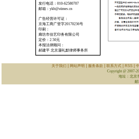
发行电话：010-62580707
邮箱：ykb@stimes.cn
广告经营许可证：
京海工商广登字20170236号
印刷：
廊坊市佳艺印务有限公司
定价：2.50元
本报法律顾问：
郝建平 北京灏礼默律师事务所
|
|
|
|
|
关于我们
网站声明
服务条款
联系方式
RSS
Copyright @ 2007-
2
地址：北京
邮箱