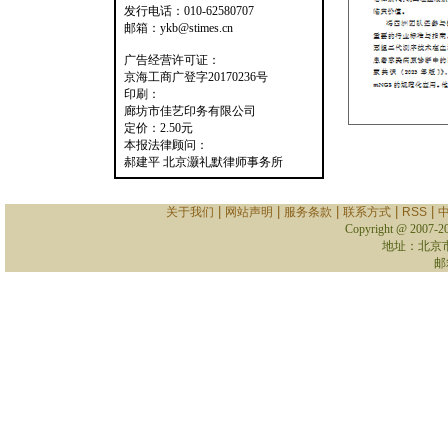
发行电话：010-62580707
邮箱：ykb@stimes.cn
广告经营许可证：
京海工商广登字20170236号
印刷：
廊坊市佳艺印务有限公司
定价：2.50元
本报法律顾问：
郝建平 北京灏礼默律师事务所
|
|
|
|
|
关于我们
网站声明
服务条款
联系方式
RSS
Copyright @ 2007-
2
地址：北京
邮箱