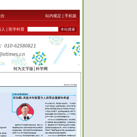
综合
站内规定
|
手机版
器人
|
医学科普
0289
转为文字版
│
科学网