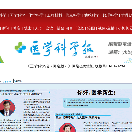
科学
|
医学科学
|
化学科学
|
工程材料
|
信息科学
|
地球科学
|
数理科学
|
管理
|
新闻
|
博客
|
院士
|
人才
|
会议
|
基金·项目
|
论文
|
绘图
|
视频·直播
|
小柯机
《医学科学报（网络版）》网络连续型出版物号CN11-