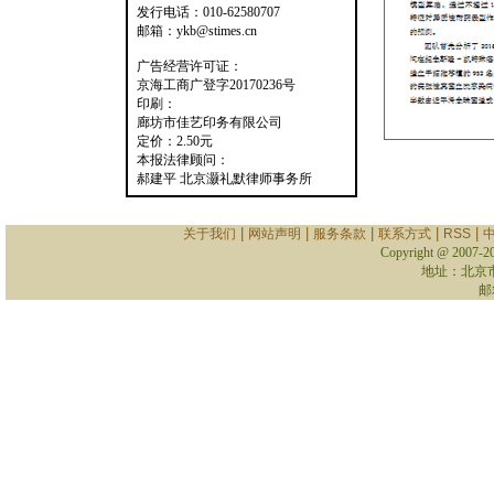
发行电话：010-62580707
邮箱：ykb@stimes.cn
广告经营许可证：
京海工商广登字20170236号
印刷：
廊坊市佳艺印务有限公司
定价：2.50元
本报法律顾问：
郝建平 北京灏礼默律师事务所
|
|
|
|
|
关于我们
网站声明
服务条款
联系方式
RSS
Copyright @ 2007-
2
地址：北京
邮箱