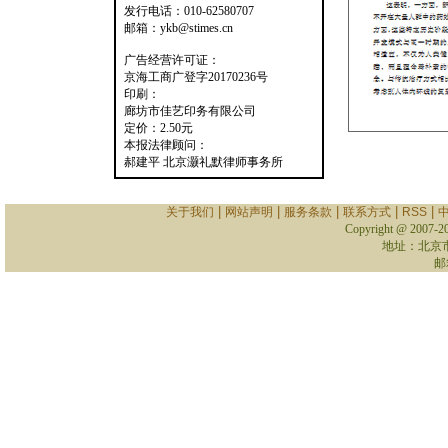
发行电话：010-62580707
邮箱：ykb@stimes.cn
广告经营许可证：
京海工商广登字20170236号
印刷：
廊坊市佳艺印务有限公司
定价：2.50元
本报法律顾问：
郝建平 北京灏礼默律师事务所
|
|
|
|
|
关于我们
网站声明
服务条款
联系方式
RSS
Copyright @ 2007-
2
地址：北京
邮箱