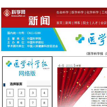
生命科学
|
医学科学
|
化学科学
|
工
首页
|
新闻
|
博客
|
院士
|
人才
|
会议
《医学科学报
选择版面
1
2
3
4
5
6
7
8