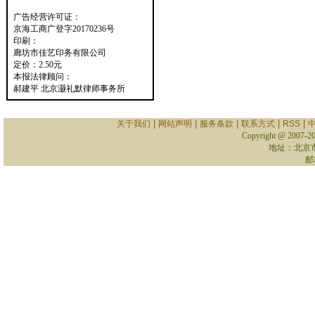
广告经营许可证：
京海工商广登字20170236号
印刷：
廊坊市佳艺印务有限公司
定价：2.50元
本报法律顾问：
郝建平 北京灏礼默律师事务所
|
|
|
|
|
关于我们
网站声明
服务条款
联系方式
RSS
Copyright @ 2007-
2
地址：北京
邮箱