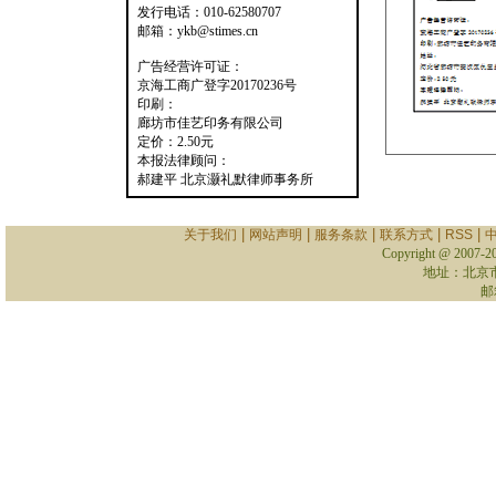
发行电话：010-62580707
邮箱：ykb@stimes.cn
广告经营许可证：
京海工商广登字20170236号
印刷：
廊坊市佳艺印务有限公司
定价：2.50元
本报法律顾问：
郝建平 北京灏礼默律师事务所
|
|
|
|
|
关于我们
网站声明
服务条款
联系方式
RSS
Copyright @ 2007-
2
地址：北京
邮箱